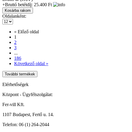
+Bruttó betétdíj: 25.400 Ft
Oldalanként:
« Előző oldal
1
2
3
...
186
Következő oldal »
További termékek
Elérhetőségek
Központ - Ügyfélszolgálat:
Fer-vill Kft.
1107 Budapest, Fertő u. 14.
Telefon:
06 (1) 264-2044