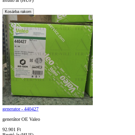
Bruttó ár (HUF)
generator - 440427
generátor OE Valeo
92.901 Ft
Bruttó ár (HUF)