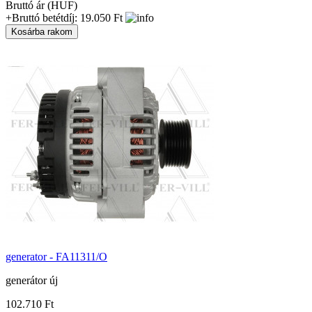
Bruttó ár (HUF)
+Bruttó betétdíj: 19.050 Ft
generator - FA11311/O
generátor új
102.710 Ft