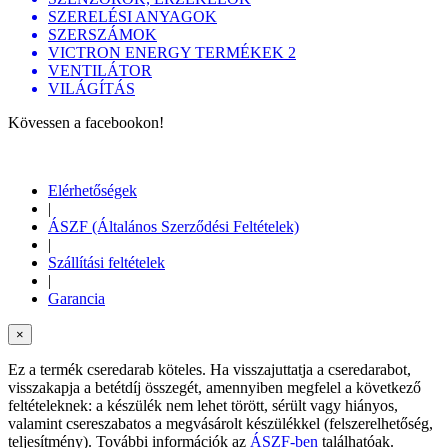
SZERELÉSI ANYAGOK
SZERSZÁMOK
VICTRON ENERGY TERMÉKEK 2
VENTILÁTOR
VILÁGÍTÁS
Kövessen a facebookon!
Elérhetőségek
|
ÁSZF (Általános Szerződési Feltételek)
|
Szállítási feltételek
|
Garancia
×
Ez a termék cseredarab köteles. Ha visszajuttatja a cseredarabot,
visszakapja a betétdíj összegét, amennyiben megfelel a következő
feltételeknek: a készülék nem lehet törött, sérült vagy hiányos,
valamint csereszabatos a megvásárolt készülékkel (felszerelhetőség,
teljesítmény). További információk az
ÁSZF-ben
találhatóak.