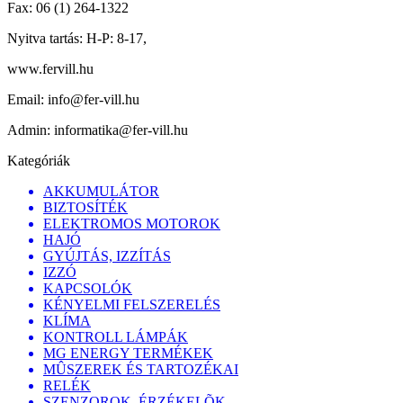
Fax:
06 (1) 264-1322
Nyitva tartás:
H-P: 8-17,
www.fervill.hu
Email:
info@fer-vill.hu
Admin:
informatika@fer-vill.hu
Kategóriák
AKKUMULÁTOR
BIZTOSÍTÉK
ELEKTROMOS MOTOROK
HAJÓ
GYÚJTÁS, IZZÍTÁS
IZZÓ
KAPCSOLÓK
KÉNYELMI FELSZERELÉS
KLÍMA
KONTROLL LÁMPÁK
MG ENERGY TERMÉKEK
MÛSZEREK ÉS TARTOZÉKAI
RELÉK
SZENZOROK, ÉRZÉKELÕK