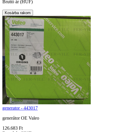
Bruttó ár (HUF)
generator - 443017
generátor OE Valeo
126.683 Ft