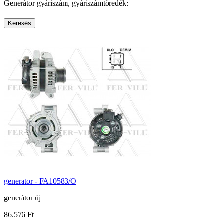
Generátor gyáriszám, gyáriszámtöredék:
generator - FA10583/O
generátor új
86.576 Ft