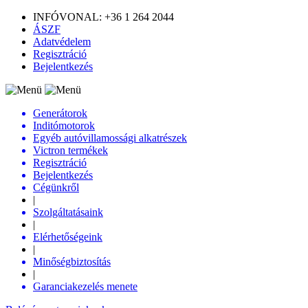
INFÓVONAL: +36 1 264 2044
ÁSZF
Adatvédelem
Regisztráció
Bejelentkezés
Generátorok
Inditómotorok
Egyéb autóvillamossági alkatrészek
Victron termékek
Regisztráció
Bejelentkezés
Cégünkről
|
Szolgáltatásaink
|
Elérhetőségeink
|
Minőségbiztosítás
|
Garanciakezelés menete