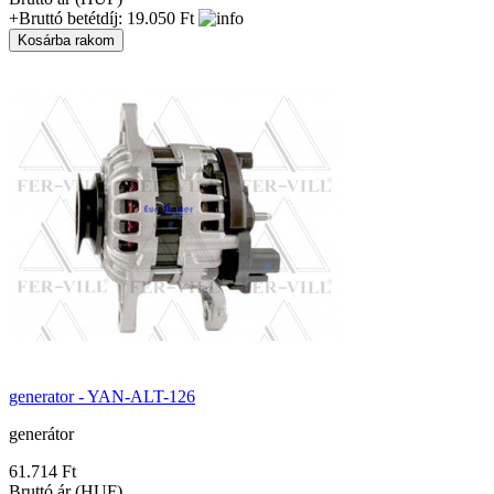
+Bruttó betétdíj: 19.050 Ft
generator - YAN-ALT-126
generátor
61.714 Ft
Bruttó ár (HUF)