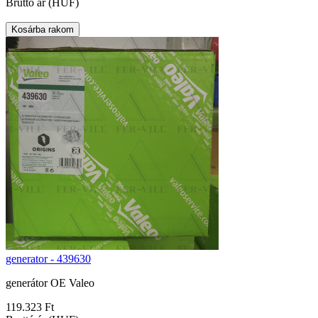
Bruttó ár (HUF)
generator - 439630
generátor OE Valeo
119.323 Ft