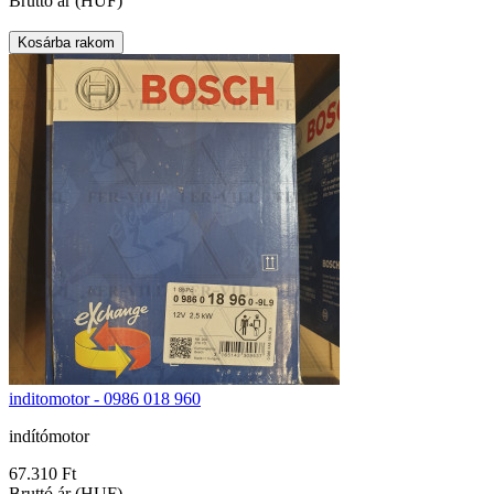
Bruttó ár (HUF)
inditomotor - 0986 018 960
indítómotor
67.310 Ft
Bruttó ár (HUF)