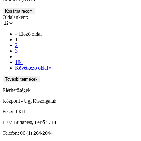
Oldalanként:
« Előző oldal
1
2
3
...
184
Következő oldal »
További termékek
Elérhetőségek
Központ - Ügyfélszolgálat:
Fer-vill Kft.
1107 Budapest, Fertő u. 14.
Telefon:
06 (1) 264-2044