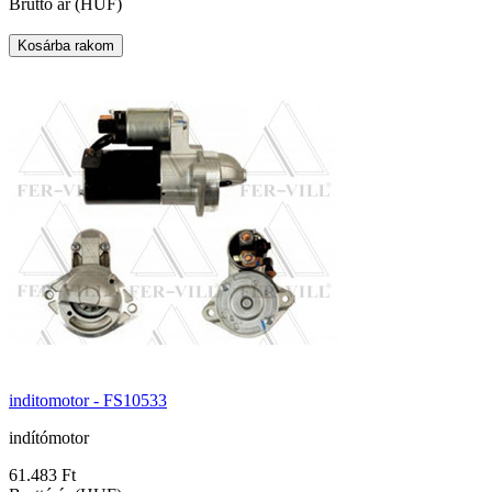
Bruttó ár (HUF)
inditomotor - FS10533
indítómotor
61.483 Ft