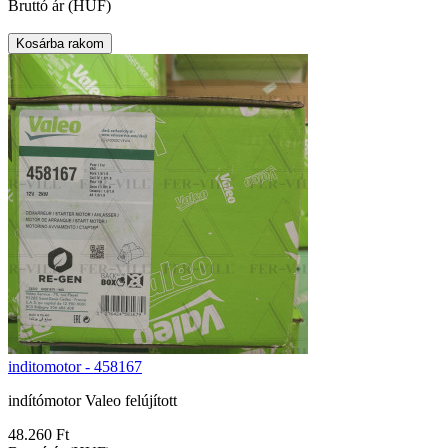
Bruttó ár (HUF)
inditomotor - 458167
indítómotor Valeo felújított
48.260 Ft