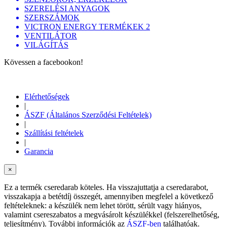
SZERELÉSI ANYAGOK
SZERSZÁMOK
VICTRON ENERGY TERMÉKEK 2
VENTILÁTOR
VILÁGÍTÁS
Kövessen a facebookon!
Elérhetőségek
|
ÁSZF (Általános Szerződési Feltételek)
|
Szállítási feltételek
|
Garancia
×
Ez a termék cseredarab köteles. Ha visszajuttatja a cseredarabot,
visszakapja a betétdíj összegét, amennyiben megfelel a következő
feltételeknek: a készülék nem lehet törött, sérült vagy hiányos,
valamint csereszabatos a megvásárolt készülékkel (felszerelhetőség,
teljesítmény). További információk az
ÁSZF-ben
találhatóak.