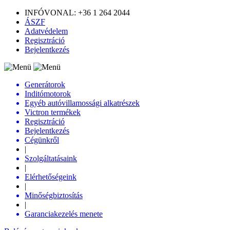
INFÓVONAL: +36 1 264 2044
ÁSZF
Adatvédelem
Regisztráció
Bejelentkezés
Generátorok
Inditómotorok
Egyéb autóvillamossági alkatrészek
Victron termékek
Regisztráció
Bejelentkezés
Cégünkről
|
Szolgáltatásaink
|
Elérhetőségeink
|
Minőségbiztosítás
|
Garanciakezelés menete