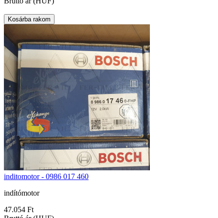
Bruttó ár (HUF)
inditomotor - 0986 017 460
indítómotor
47.054 Ft