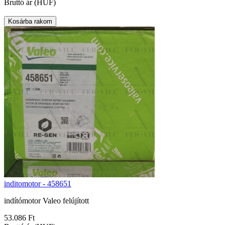
Bruttó ár (HUF)
inditomotor - 458651
indítómotor Valeo felújított
53.086 Ft