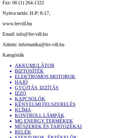
Fax:
06 (1) 264-1322
Nyitva tartás:
H-P: 8-17,
www.fervill.hu
Email:
info@fer-vill.hu
Admin:
informatika@fer-vill.hu
Kategóriák
AKKUMULÁTOR
BIZTOSÍTÉK
ELEKTROMOS MOTOROK
HAJÓ
GYÚJTÁS, IZZÍTÁS
IZZÓ
KAPCSOLÓK
KÉNYELMI FELSZERELÉS
KLÍMA
KONTROLL LÁMPÁK
MG ENERGY TERMÉKEK
MÛSZEREK ÉS TARTOZÉKAI
RELÉK
SZENZOROK, ÉRZÉKELÕK