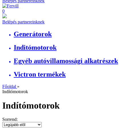
Belépés partnereinknek
0
Belépés partnereinknek
Generátorok
Inditómotorok
Egyéb autóvillamossági alkatrészek
Victron termékek
Főoldal
»
Indítómotorok
Indítómotorok
Sorrend: