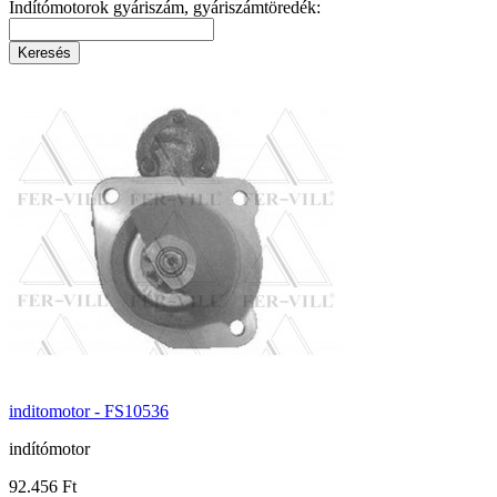
Indítómotorok gyáriszám, gyáriszámtöredék:
inditomotor - FS10536
indítómotor
92.456 Ft