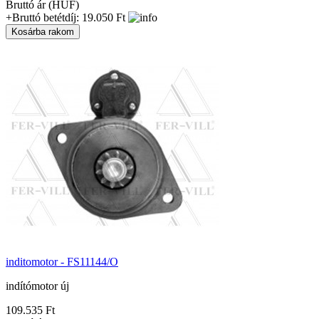
Bruttó ár (HUF)
+Bruttó betétdíj: 19.050 Ft
inditomotor - FS11144/O
indítómotor új
109.535 Ft