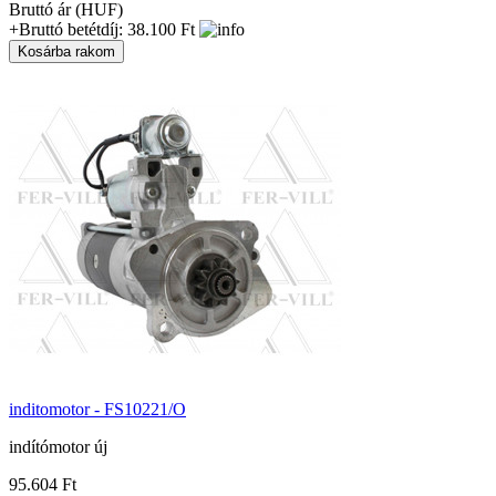
Bruttó ár (HUF)
+Bruttó betétdíj: 38.100 Ft
inditomotor - FS10221/O
indítómotor új
95.604 Ft