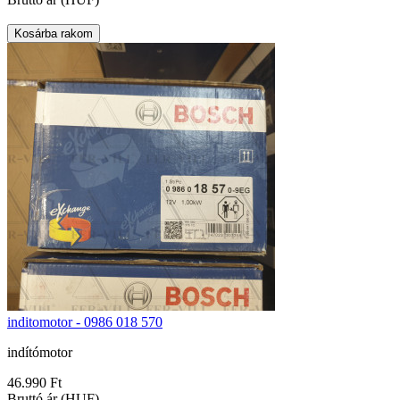
inditomotor - 0986 018 570
indítómotor
46.990 Ft
Bruttó ár (HUF)