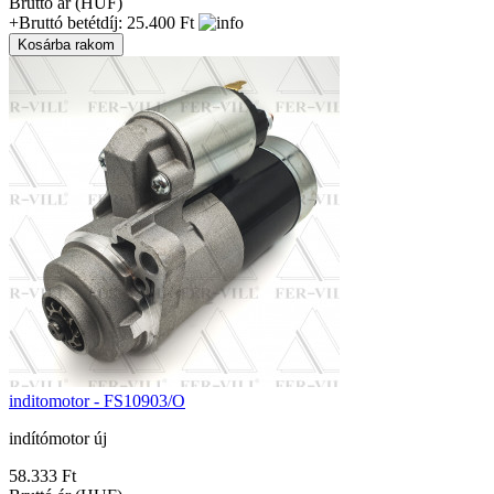
Bruttó ár (HUF)
+Bruttó betétdíj: 25.400 Ft
inditomotor - FS10903/O
indítómotor új
58.333 Ft