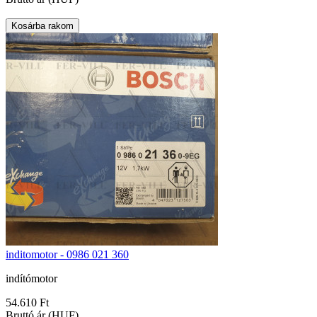
inditomotor - 0986 021 360
indítómotor
54.610 Ft
Bruttó ár (HUF)