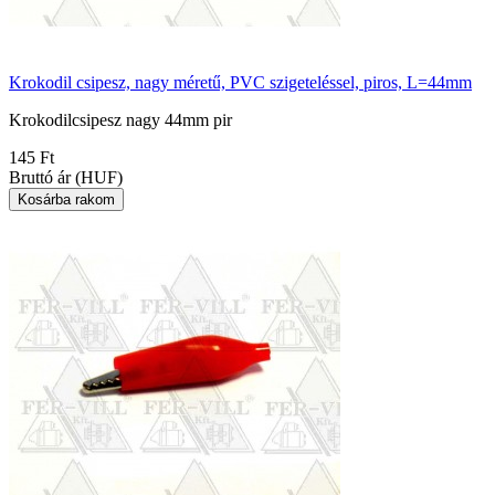
Krokodil csipesz, nagy méretű, PVC szigeteléssel, piros, L=44mm
Krokodilcsipesz nagy 44mm pir
145 Ft
Bruttó ár (HUF)