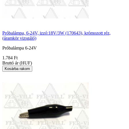
Próbalámpa, 6-24V, izzó:18V/3W (170643), krómozott réz,
(áramkör vizsgáló)
Próbalámpa 6-24V
1.784 Ft
Bruttó ár (HUF)