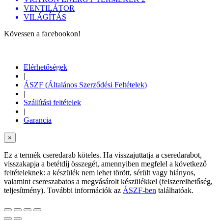
VENTILÁTOR
VILÁGÍTÁS
Kövessen a facebookon!
Elérhetőségek
|
ÁSZF (Általános Szerződési Feltételek)
|
Szállítási feltételek
|
Garancia
×
Ez a termék cseredarab köteles. Ha visszajuttatja a cseredarabot,
visszakapja a betétdíj összegét, amennyiben megfelel a következő
feltételeknek: a készülék nem lehet törött, sérült vagy hiányos,
valamint csereszabatos a megvásárolt készülékkel (felszerelhetőség,
teljesítmény). További információk az
ÁSZF-ben
találhatóak.