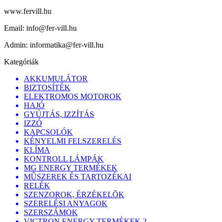
www.fervill.hu
Email:
info@fer-vill.hu
Admin:
informatika@fer-vill.hu
Kategóriák
AKKUMULÁTOR
BIZTOSÍTÉK
ELEKTROMOS MOTOROK
HAJÓ
GYÚJTÁS, IZZÍTÁS
IZZÓ
KAPCSOLÓK
KÉNYELMI FELSZERELÉS
KLÍMA
KONTROLL LÁMPÁK
MG ENERGY TERMÉKEK
MÛSZEREK ÉS TARTOZÉKAI
RELÉK
SZENZOROK, ÉRZÉKELÕK
SZERELÉSI ANYAGOK
SZERSZÁMOK
VICTRON ENERGY TERMÉKEK 2