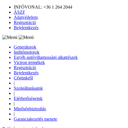
INFÓVONAL: +36 1 264 2044
ÁSZF
Adatvédelem
Regisztráció
Bejelentkezés
Generátorok
Inditómotorok
Egyéb autóvillamossági alkatrészek
Victron termékek
Regisztráció
Bejelentkezés
Cégünkről
|
Szolgáltatásaink
|
Elérhetőségeink
|
Minőségbiztosítás
|
Garanciakezelés menete