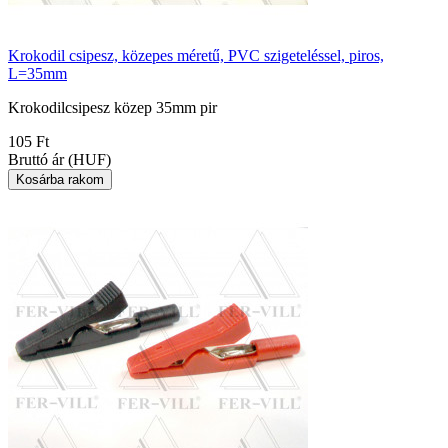
Krokodil csipesz, közepes méretű, PVC szigeteléssel, piros,
L=35mm
Krokodilcsipesz közep 35mm pir
105 Ft
Bruttó ár (HUF)