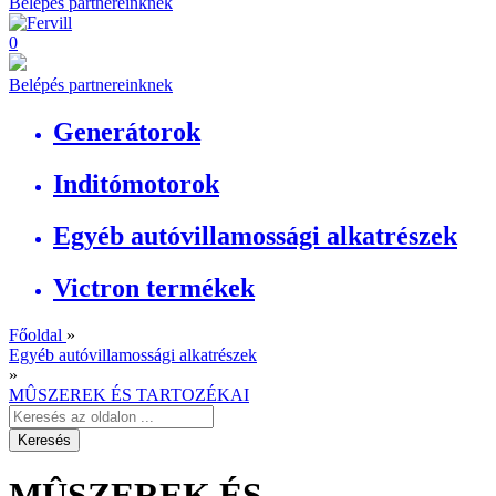
Belépés partnereinknek
0
Belépés partnereinknek
Generátorok
Inditómotorok
Egyéb autóvillamossági alkatrészek
Victron termékek
Főoldal
»
Egyéb autóvillamossági alkatrészek
»
MÛSZEREK ÉS TARTOZÉKAI
MÛSZEREK ÉS