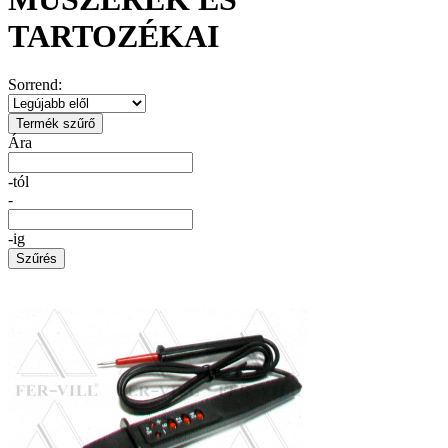
TARTOZÉKAI
Sorrend:
Termék szűrő
Ára
-tól
-
-ig