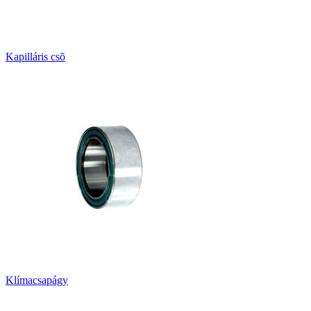
Kapilláris csõ
Klímacsapágy