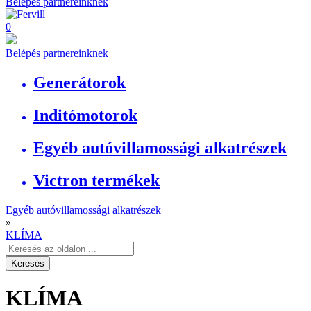
Belépés partnereinknek
0
Belépés partnereinknek
Generátorok
Inditómotorok
Egyéb autóvillamossági alkatrészek
Victron termékek
Egyéb autóvillamossági alkatrészek
»
KLÍMA
KLÍMA