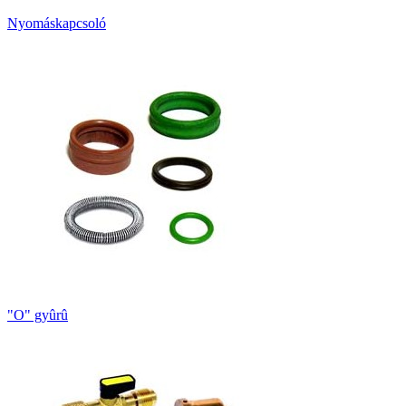
Nyomáskapcsoló
"O" gyûrû