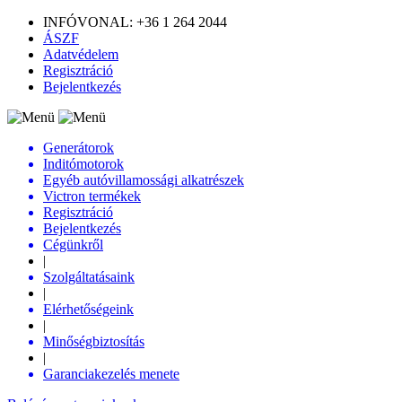
INFÓVONAL: +36 1 264 2044
ÁSZF
Adatvédelem
Regisztráció
Bejelentkezés
Generátorok
Inditómotorok
Egyéb autóvillamossági alkatrészek
Victron termékek
Regisztráció
Bejelentkezés
Cégünkről
|
Szolgáltatásaink
|
Elérhetőségeink
|
Minőségbiztosítás
|
Garanciakezelés menete