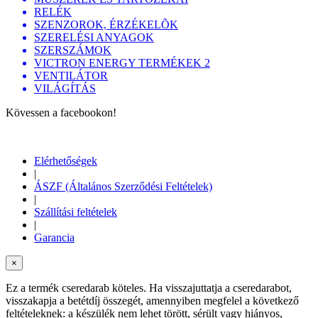
RELÉK
SZENZOROK, ÉRZÉKELÕK
SZERELÉSI ANYAGOK
SZERSZÁMOK
VICTRON ENERGY TERMÉKEK 2
VENTILÁTOR
VILÁGÍTÁS
Kövessen a facebookon!
Elérhetőségek
|
ÁSZF (Általános Szerződési Feltételek)
|
Szállítási feltételek
|
Garancia
×
Ez a termék cseredarab köteles. Ha visszajuttatja a cseredarabot,
visszakapja a betétdíj összegét, amennyiben megfelel a következő
feltételeknek: a készülék nem lehet törött, sérült vagy hiányos,