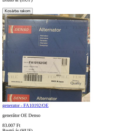
generator - FA10192/OE
generátor OE Denso
83.007 Ft
Bruttó ár (HUF)