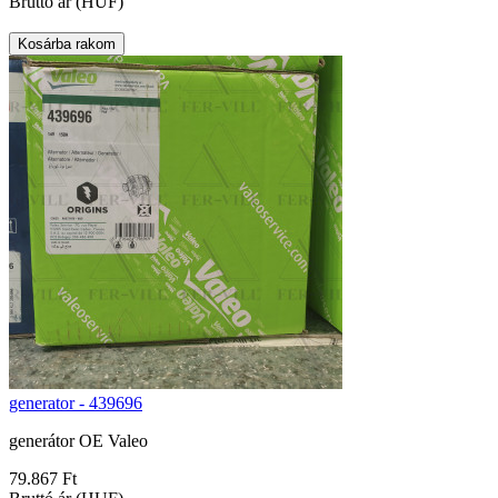
Bruttó ár (HUF)
generator - 439696
generátor OE Valeo
79.867 Ft