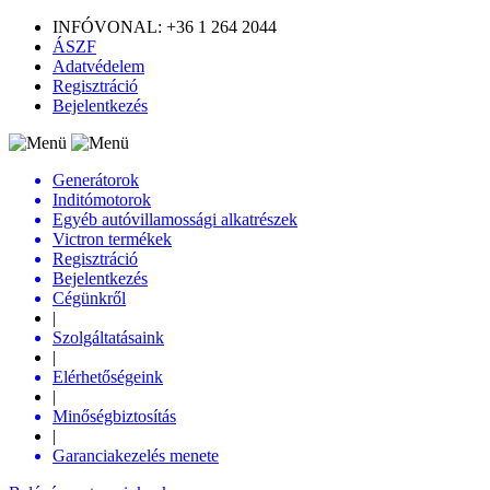
INFÓVONAL: +36 1 264 2044
ÁSZF
Adatvédelem
Regisztráció
Bejelentkezés
Generátorok
Inditómotorok
Egyéb autóvillamossági alkatrészek
Victron termékek
Regisztráció
Bejelentkezés
Cégünkről
|
Szolgáltatásaink
|
Elérhetőségeink
|
Minőségbiztosítás
|
Garanciakezelés menete