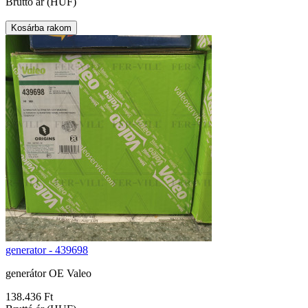
Bruttó ár (HUF)
generator - 439698
generátor OE Valeo
138.436 Ft