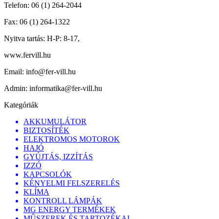
Telefon:
06 (1) 264-2044
Fax:
06 (1) 264-1322
Nyitva tartás:
H-P: 8-17,
www.fervill.hu
Email:
info@fer-vill.hu
Admin:
informatika@fer-vill.hu
Kategóriák
AKKUMULÁTOR
BIZTOSÍTÉK
ELEKTROMOS MOTOROK
HAJÓ
GYÚJTÁS, IZZÍTÁS
IZZÓ
KAPCSOLÓK
KÉNYELMI FELSZERELÉS
KLÍMA
KONTROLL LÁMPÁK
MG ENERGY TERMÉKEK
MÛSZEREK ÉS TARTOZÉKAI