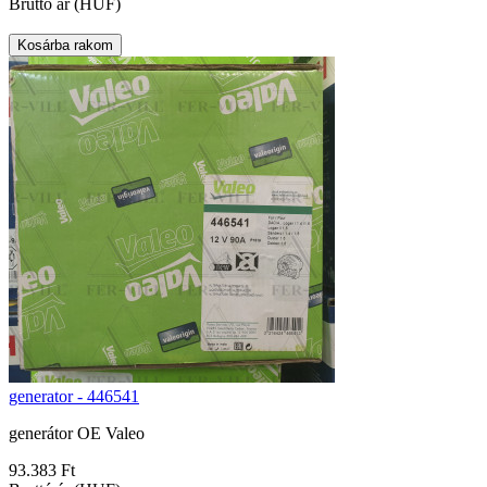
Bruttó ár (HUF)
generator - 446541
generátor OE Valeo
93.383 Ft