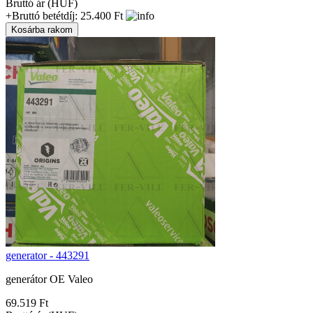
Bruttó ár (HUF)
+Bruttó betétdíj: 25.400 Ft
generator - 443291
generátor OE Valeo
69.519 Ft