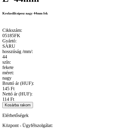
Krokodilcsipesz nagy 44mm fek
Cikkszám
:
05185FK
Gyártó
:
SARU
hosszúság /mm/
:
44
szín
:
fekete
méret
:
nagy
Bruttó ár (HUF):
145 Ft
Nettó ár (HUF):
114 Ft
Elérhetőségek
Központ - Ügyfélszolgálat: