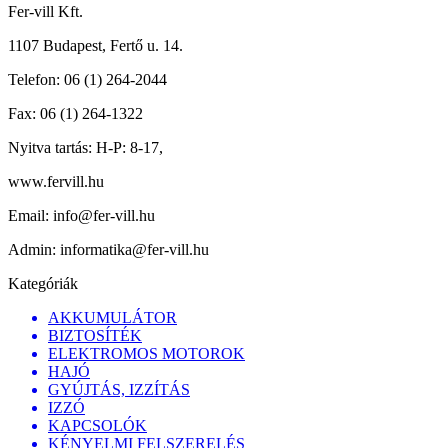
Fer-vill Kft.
1107 Budapest, Fertő u. 14.
Telefon:
06 (1) 264-2044
Fax:
06 (1) 264-1322
Nyitva tartás:
H-P: 8-17,
www.fervill.hu
Email:
info@fer-vill.hu
Admin:
informatika@fer-vill.hu
Kategóriák
AKKUMULÁTOR
BIZTOSÍTÉK
ELEKTROMOS MOTOROK
HAJÓ
GYÚJTÁS, IZZÍTÁS
IZZÓ
KAPCSOLÓK
KÉNYELMI FELSZERELÉS