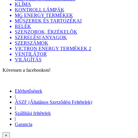
KLÍMA
KONTROLL LÁMPÁK
MG ENERGY TERMÉKEK
MÛSZEREK ÉS TARTOZÉKAI
RELÉK
SZENZOROK, ÉRZÉKELÕK
SZERELÉSI ANYAGOK
SZERSZÁMOK
VICTRON ENERGY TERMÉKEK 2
VENTILÁTOR
VILÁGÍTÁS
Kövessen a facebookon!
Elérhetőségek
|
ÁSZF (Általános Szerződési Feltételek)
|
Szállítási feltételek
|
Garancia
×