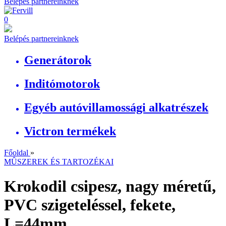
Belépés partnereinknek
0
Belépés partnereinknek
Generátorok
Inditómotorok
Egyéb autóvillamossági alkatrészek
Victron termékek
Főoldal
»
MÛSZEREK ÉS TARTOZÉKAI
Krokodil csipesz, nagy méretű,
PVC szigeteléssel, fekete,
L=44mm