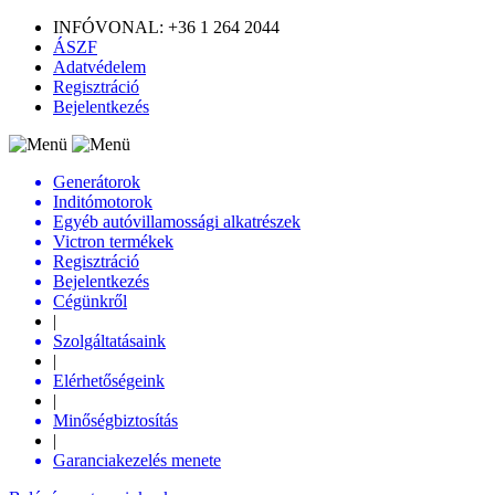
INFÓVONAL: +36 1 264 2044
ÁSZF
Adatvédelem
Regisztráció
Bejelentkezés
Generátorok
Inditómotorok
Egyéb autóvillamossági alkatrészek
Victron termékek
Regisztráció
Bejelentkezés
Cégünkről
|
Szolgáltatásaink
|
Elérhetőségeink
|
Minőségbiztosítás
|
Garanciakezelés menete