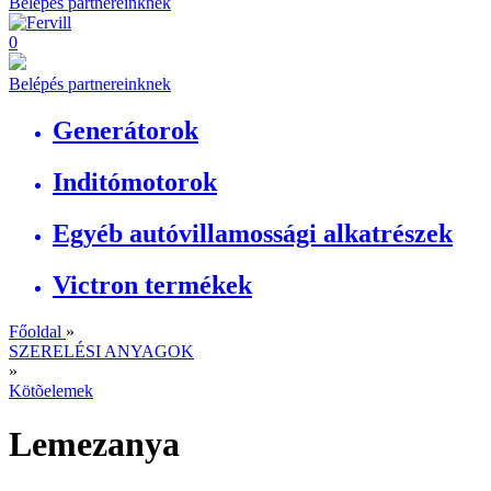
Belépés partnereinknek
0
Belépés partnereinknek
Generátorok
Inditómotorok
Egyéb autóvillamossági alkatrészek
Victron termékek
Főoldal
»
SZERELÉSI ANYAGOK
»
Kötõelemek
Lemezanya