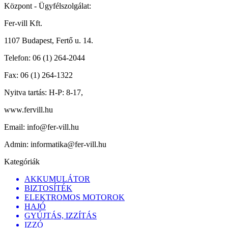
Központ - Ügyfélszolgálat:
Fer-vill Kft.
1107 Budapest, Fertő u. 14.
Telefon:
06 (1) 264-2044
Fax:
06 (1) 264-1322
Nyitva tartás:
H-P: 8-17,
www.fervill.hu
Email:
info@fer-vill.hu
Admin:
informatika@fer-vill.hu
Kategóriák
AKKUMULÁTOR
BIZTOSÍTÉK
ELEKTROMOS MOTOROK
HAJÓ
GYÚJTÁS, IZZÍTÁS
IZZÓ