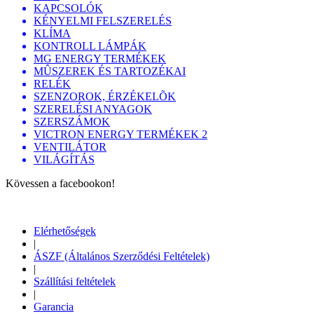
KAPCSOLÓK
KÉNYELMI FELSZERELÉS
KLÍMA
KONTROLL LÁMPÁK
MG ENERGY TERMÉKEK
MÛSZEREK ÉS TARTOZÉKAI
RELÉK
SZENZOROK, ÉRZÉKELÕK
SZERELÉSI ANYAGOK
SZERSZÁMOK
VICTRON ENERGY TERMÉKEK 2
VENTILÁTOR
VILÁGÍTÁS
Kövessen a facebookon!
Elérhetőségek
|
ÁSZF (Általános Szerződési Feltételek)
|
Szállítási feltételek
|
Garancia