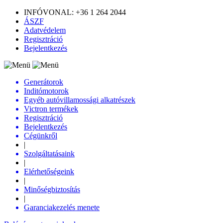
INFÓVONAL: +36 1 264 2044
ÁSZF
Adatvédelem
Regisztráció
Bejelentkezés
Generátorok
Inditómotorok
Egyéb autóvillamossági alkatrészek
Victron termékek
Regisztráció
Bejelentkezés
Cégünkről
|
Szolgáltatásaink
|
Elérhetőségeink
|
Minőségbiztosítás
|
Garanciakezelés menete