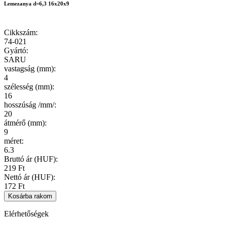
Lemezanya d=6,3 16x20x9
Cikkszám
:
74-021
Gyártó
:
SARU
vastagság (mm)
:
4
szélesség (mm)
:
16
hosszúság /mm/
:
20
átmérő (mm)
:
9
méret
:
6.3
Bruttó ár (HUF):
219 Ft
Nettó ár (HUF):
172 Ft
Elérhetőségek