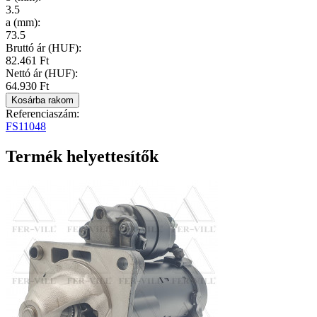
3.5
a (mm)
:
73.5
Bruttó ár (HUF):
82.461 Ft
Nettó ár (HUF):
64.930 Ft
Referenciaszám:
FS11048
Termék helyettesítők