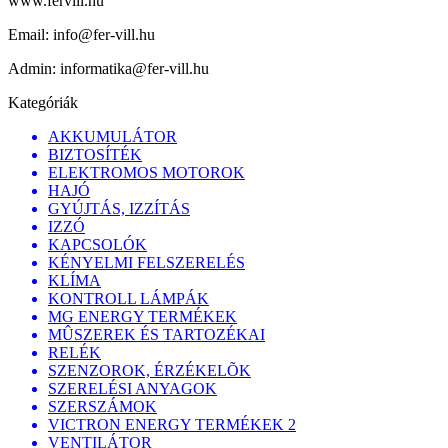
www.fervill.hu
Email:
info@fer-vill.hu
Admin:
informatika@fer-vill.hu
Kategóriák
AKKUMULÁTOR
BIZTOSÍTÉK
ELEKTROMOS MOTOROK
HAJÓ
GYÚJTÁS, IZZÍTÁS
IZZÓ
KAPCSOLÓK
KÉNYELMI FELSZERELÉS
KLÍMA
KONTROLL LÁMPÁK
MG ENERGY TERMÉKEK
MÛSZEREK ÉS TARTOZÉKAI
RELÉK
SZENZOROK, ÉRZÉKELÕK
SZERELÉSI ANYAGOK
SZERSZÁMOK
VICTRON ENERGY TERMÉKEK 2
VENTILÁTOR