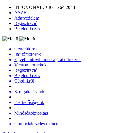
INFÓVONAL: +36 1 264 2044
ÁSZF
Adatvédelem
Regisztráció
Bejelentkezés
Generátorok
Inditómotorok
Egyéb autóvillamossági alkatrészek
Victron termékek
Regisztráció
Bejelentkezés
Cégünkről
|
Szolgáltatásaink
|
Elérhetőségeink
|
Minőségbiztosítás
|
Garanciakezelés menete