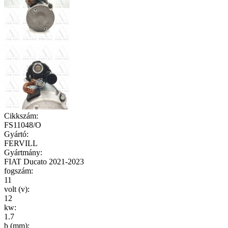
Cikkszám
:
FS11048/O
Gyártó
:
FERVILL
Gyártmány
:
FIAT Ducato 2021-2023
fogszám
:
11
volt (v)
:
12
kw
:
1.7
b (mm)
: