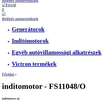
Belépés partnereinknek
0
Belépés partnereinknek
Generátorok
Inditómotorok
Egyéb autóvillamossági alkatrészek
Victron termékek
Főoldal
»
inditomotor - FS11048/O
indítómotor új