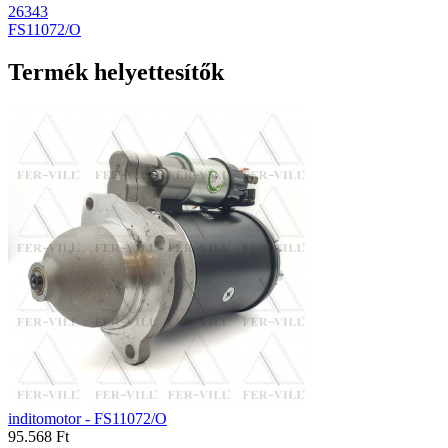
26343
FS11072/O
Termék helyettesítők
inditomotor - FS11072/O
95.568 Ft