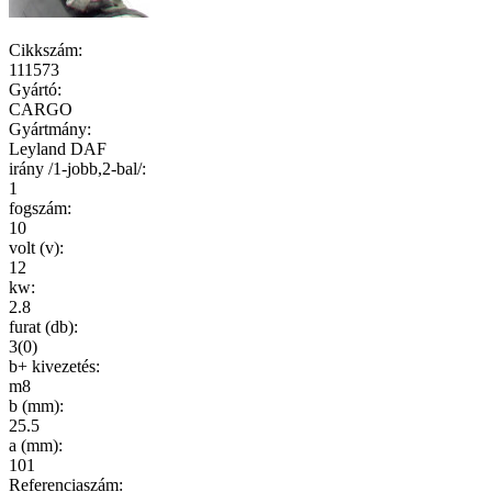
Cikkszám
:
111573
Gyártó
:
CARGO
Gyártmány
:
Leyland DAF
irány /1-jobb,2-bal/
:
1
fogszám
:
10
volt (v)
:
12
kw
:
2.8
furat (db)
:
3(0)
b+ kivezetés
:
m8
b (mm)
:
25.5
a (mm)
:
101
Referenciaszám: