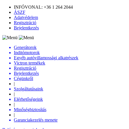
INFÓVONAL: +36 1 264 2044
ÁSZF
Adatvédelem
Regisztráció
Bejelentkezés
Generátorok
Inditómotorok
Egyéb autóvillamossági alkatrészek
Victron termékek
Regisztráció
Bejelentkezés
Cégünkről
|
Szolgáltatásaink
|
Elérhetőségeink
|
Minőségbiztosítás
|
Garanciakezelés menete