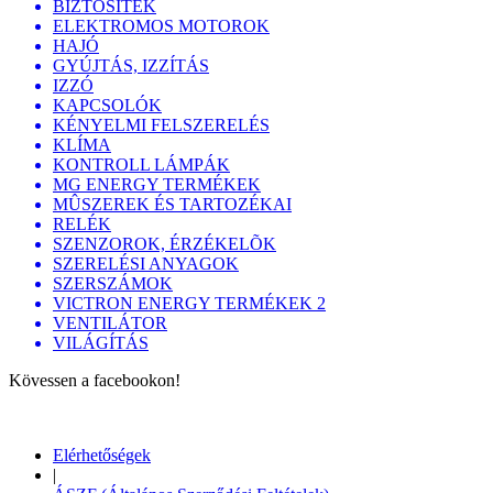
BIZTOSÍTÉK
ELEKTROMOS MOTOROK
HAJÓ
GYÚJTÁS, IZZÍTÁS
IZZÓ
KAPCSOLÓK
KÉNYELMI FELSZERELÉS
KLÍMA
KONTROLL LÁMPÁK
MG ENERGY TERMÉKEK
MÛSZEREK ÉS TARTOZÉKAI
RELÉK
SZENZOROK, ÉRZÉKELÕK
SZERELÉSI ANYAGOK
SZERSZÁMOK
VICTRON ENERGY TERMÉKEK 2
VENTILÁTOR
VILÁGÍTÁS
Kövessen a facebookon!
Elérhetőségek
|