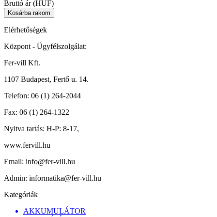
Bruttó ár (HUF)
Elérhetőségek
Központ - Ügyfélszolgálat:
Fer-vill Kft.
1107 Budapest, Fertő u. 14.
Telefon:
06 (1) 264-2044
Fax:
06 (1) 264-1322
Nyitva tartás:
H-P: 8-17,
www.fervill.hu
Email:
info@fer-vill.hu
Admin:
informatika@fer-vill.hu
Kategóriák
AKKUMULÁTOR