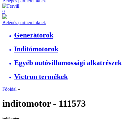
Belépés partnereinknek
0
Belépés partnereinknek
Generátorok
Inditómotorok
Egyéb autóvillamossági alkatrészek
Victron termékek
Főoldal
»
inditomotor - 111573
indítómotor