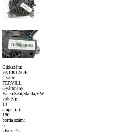
Cikkszám
:
FA10012/OE
Gyártó
:
FERVILL
Gyártmány
:
Valeo:Seat,Skoda,VW
volt (v)
:
14
amper (a)
:
180
borda szám
:
6
kivezetés
: