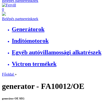
Belépés partnereinknek
0
Belépés partnereinknek
Generátorok
Inditómotorok
Egyéb autóvillamossági alkatrészek
Victron termékek
Főoldal
»
generator - FA10012/OE
generátor OE SEG