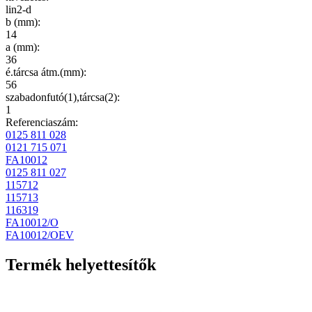
lin2-d
b (mm)
:
14
a (mm)
:
36
é.tárcsa átm.(mm)
:
56
szabadonfutó(1),tárcsa(2)
:
1
Referenciaszám:
0125 811 028
0121 715 071
FA10012
0125 811 027
115712
115713
116319
FA10012/O
FA10012/OEV
Termék helyettesítők