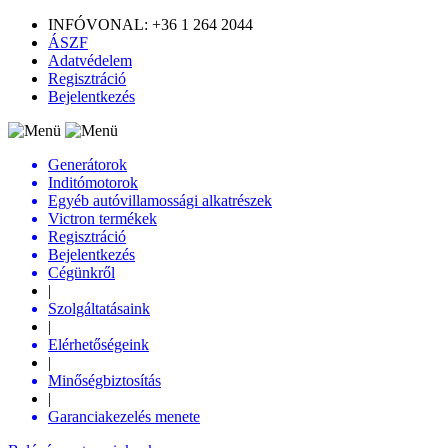
INFÓVONAL: +36 1 264 2044
ÁSZF
Adatvédelem
Regisztráció
Bejelentkezés
Generátorok
Inditómotorok
Egyéb autóvillamossági alkatrészek
Victron termékek
Regisztráció
Bejelentkezés
Cégünkről
|
Szolgáltatásaink
|
Elérhetőségeink
|
Minőségbiztosítás
|
Garanciakezelés menete