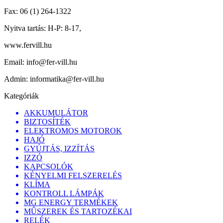
Fax:
06 (1) 264-1322
Nyitva tartás:
H-P: 8-17,
www.fervill.hu
Email:
info@fer-vill.hu
Admin:
informatika@fer-vill.hu
Kategóriák
AKKUMULÁTOR
BIZTOSÍTÉK
ELEKTROMOS MOTOROK
HAJÓ
GYÚJTÁS, IZZÍTÁS
IZZÓ
KAPCSOLÓK
KÉNYELMI FELSZERELÉS
KLÍMA
KONTROLL LÁMPÁK
MG ENERGY TERMÉKEK
MÛSZEREK ÉS TARTOZÉKAI
RELÉK